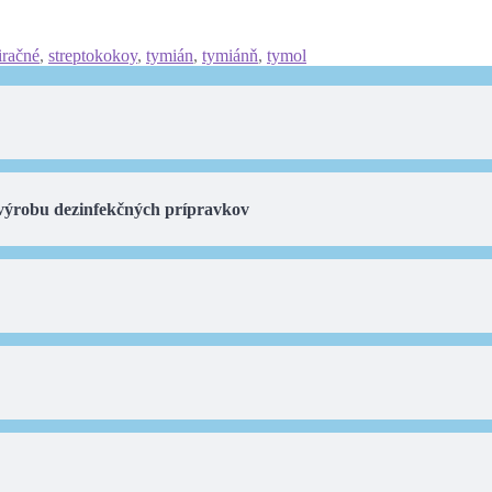
iračné
,
streptokokoy
,
tymián
,
tymiánň
,
tymol
 výrobu dezinfekčných prípravkov