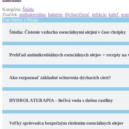
Kategória:
Štúdie
Značiek:
antibakteriálne
,
baktérie
,
dýchavičnosť
,
infekcie
,
kašeľ
,
resp
Top články z Blogu
Štúdia: Čistenie vzduchu esenciálnymi olejmi v čase chrípky
Prehľad antimikrobiálnych esenciálnych olejov + recepty na
Ako rozpoznať základné ochorenia dýchacích ciest?
HYDROLATERAPIA – liečivá voda s dušou rastliny
Veľký sprievodca bezpečným riedením esenciálnych olejov