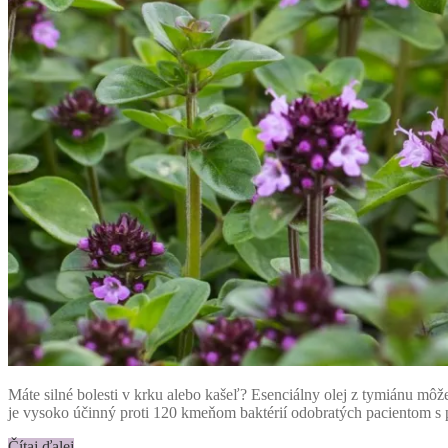
Máte silné bolesti v krku alebo kašeľ? Esenciálny olej z tymiánu mô
je vysoko účinný proti 120 kmeňom baktérií odobratých pacientom s
Čítaj ďalej