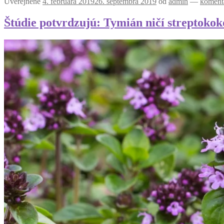
Uverejnené
4. februára 2019
26. septembra 2019
od
admin
—
koment
Štúdie potvrdzujú: Tymián ničí streptokok