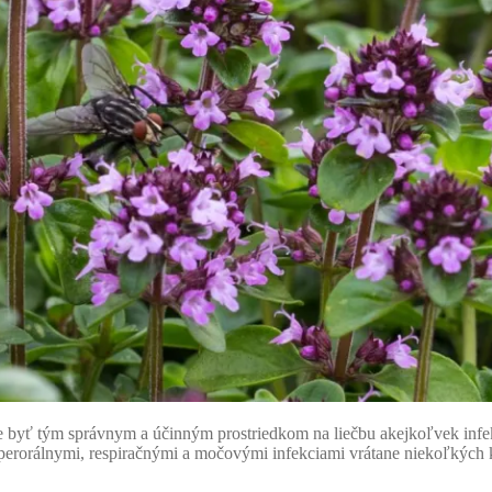
že byť tým správnym a účinným prostriedkom na liečbu akejkoľvek infek
 perorálnymi, respiračnými a močovými infekciami vrátane niekoľkých