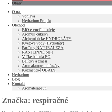
Obaly
O nás
Voniava
Herbárium Projekt
Obchod
BIO esenciálne oleje
Aromuli cukríky
Alchymistické HYDROLÁTY
Kvetové vody (Hydroláty)
Parfémy NATURALEZA
RASTLINNÉ oleje
Veľké balenia EO
Balíčky a zmesi
Aromalampy a difuzéry
Kozmetické OBALY
Herbárium
Blog
Kontakt
Aromaterapeuti
Značka:
respiračné