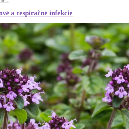
áre 2
ové a respiračné infekcie