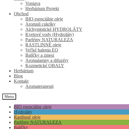
Voniava
Herbárium Projekt
Obchod
BIO esenciálne oleje
Aromuli cukríky
Alchymistické HYDROLÁTY
Kvetové vody (Hydroláty)
Parfémy NATURALEZA
RASTLINNÉ oleje
Veľké balenia EO
Balíčky a zmesi
Aromalampy a difuzéry
Kozmetické OBALY
Herbárium
Blog
Kontakt
Aromaterapeuti
Menu
BIO esenciálne oleje
Hydroláty
Rastlinné oleje
Parfémy NATURALEZA
Balíčky